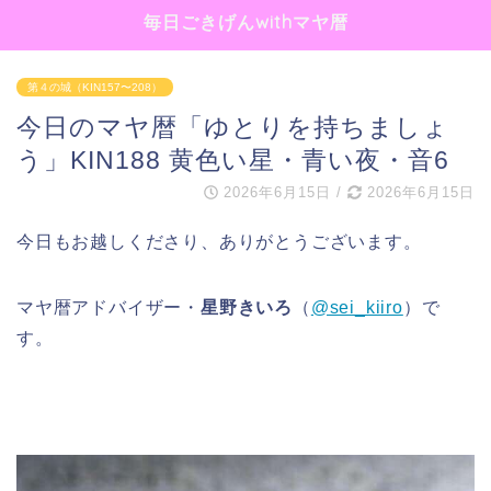
毎日ごきげんwithマヤ暦
第４の城（KIN157〜208）
今日のマヤ暦「ゆとりを持ちましょ
う」KIN188 黄色い星・青い夜・音6
2026年6月15日
/
2026年6月15日
今日もお越しくださり、ありがとうございます。
マヤ暦アドバイザー・
星野きいろ
（
@sei_kiiro
）で
す。