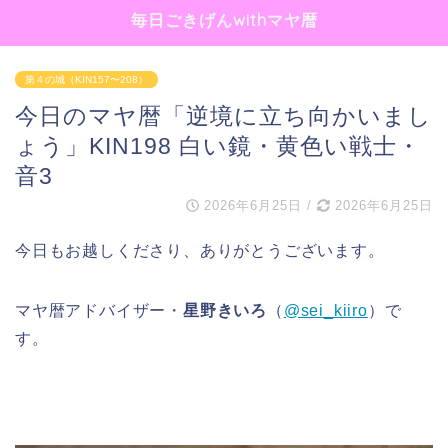
毎日ごきげんwithマヤ暦
第４の城（KIN157〜208）
今日のマヤ暦「逆境に立ち向かいまし
ょう」KIN198 白い鏡・黄色い戦士・
音3
2026年6月25日
/
2026年6月25日
今日もお越しくださり、ありがとうございます。
マヤ暦アドバイザー・
星野きいろ
（
@sei_kiiro
）で
す。