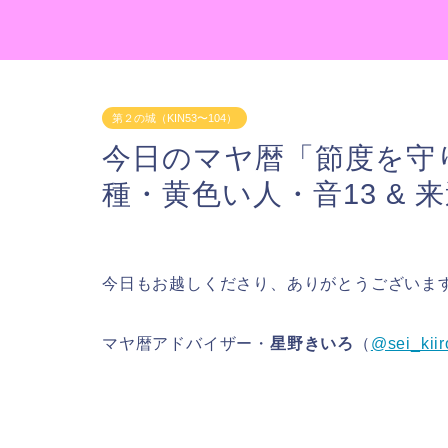
第２の城（KIN53〜104）
今日のマヤ暦「節度を守り
種・黄色い人・音13 & 
今日もお越しくださり、ありがとうございま
マヤ暦アドバイザー・
星野きいろ
（
@sei_kiir