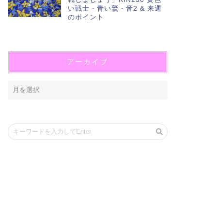
い戦士・青い鷲・音2 & 来週
のポイント
アーカイブ