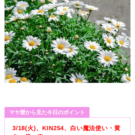
マヤ暦から見た今日のポイント
3/18(火
)
、
KIN254
、白い魔法使い・黄