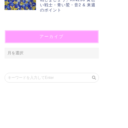
い戦士・青い鷲・音2 & 来週
のポイント
アーカイブ