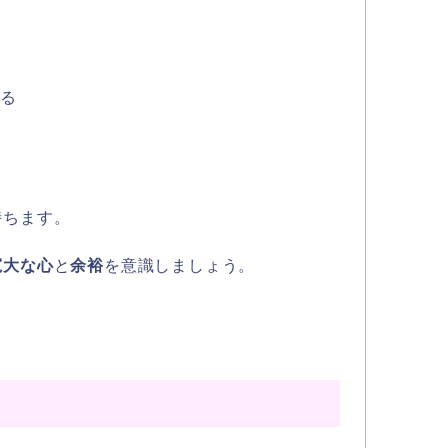
れる
持ちます。
寛大な心
と
余裕
を意識しましょう。